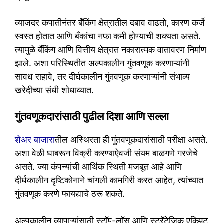
व्याजदर कपातीनंतर बँकिंग क्षेत्रातील दबाव वाढतो, कारण कर्जे
स्वस्त होतात आणि बँकांचा नफा कमी होण्याची शक्यता असते.
त्यामुळे बँकिंग आणि वित्तीय क्षेत्रात नकारात्मक वातावरण निर्माण
झाले. अशा परिस्थितीत अल्पकालीन गुंतवणूक करणाऱ्यांनी
सावध राहावे, तर दीर्घकालीन गुंतवणूक करणाऱ्यांनी संभाव्य
खरेदीच्या संधी शोधाव्यात.
गुंतवणूकदारांसाठी पुढील दिशा आणि सल्ला
शेअर बाजारा
तील अस्थिरता ही गुंतवणूकदारांसाठी परीक्षा असते.
अशा वेळी घाबरून विक्री करण्याऐवजी संयम बाळगणे गरजेचे
असते. ज्या कंपन्यांची आर्थिक स्थिती मजबूत आहे आणि
दीर्घकालीन दृष्टिकोनाने चांगली कामगिरी करत आहेत, त्यांच्यात
गुंतवणूक करणे फायद्याचे ठरू शकते.
अल्पकालीन व्यापाऱ्यांसाठी स्टॉप-लॉस आणि स्ट्रॅटेजिक एक्झिट