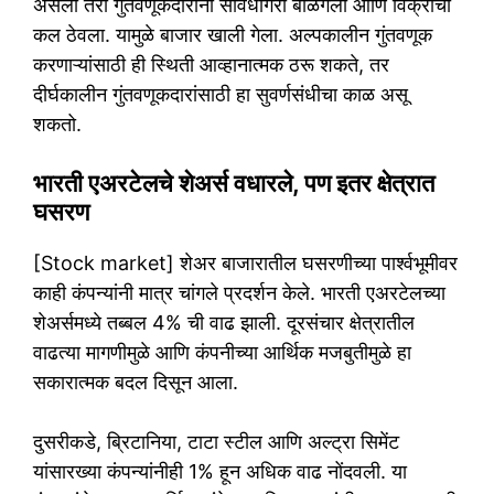
असली तरी गुंतवणूकदारांनी सावधगिरी बाळगली आणि विक्रीचा
कल ठेवला. यामुळे बाजार खाली गेला. अल्पकालीन गुंतवणूक
करणाऱ्यांसाठी ही स्थिती आव्हानात्मक ठरू शकते, तर
दीर्घकालीन गुंतवणूकदारांसाठी हा सुवर्णसंधीचा काळ असू
शकतो.
भारती एअरटेलचे शेअर्स वधारले, पण इतर क्षेत्रात
घसरण
[Stock market] शेअर बाजारातील घसरणीच्या पार्श्वभूमीवर
काही कंपन्यांनी मात्र चांगले प्रदर्शन केले. भारती एअरटेलच्या
शेअर्समध्ये तब्बल 4% ची वाढ झाली. दूरसंचार क्षेत्रातील
वाढत्या मागणीमुळे आणि कंपनीच्या आर्थिक मजबुतीमुळे हा
सकारात्मक बदल दिसून आला.
दुसरीकडे, ब्रिटानिया, टाटा स्टील आणि अल्ट्रा सिमेंट
यांसारख्या कंपन्यांनीही 1% हून अधिक वाढ नोंदवली. या