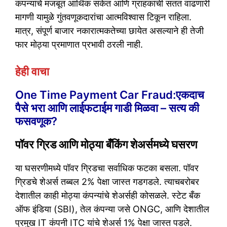
कंपन्यांचे मजबूत आर्थिक संकेत आणि ग्राहकांची सतत वाढणारी
मागणी यामुळे गुंतवणूकदारांचा आत्मविश्वास टिकून राहिला.
मात्र, संपूर्ण बाजार नकारात्मकतेच्या छायेत असल्याने ही तेजी
फार मोठ्या प्रमाणात प्रभावी ठरली नाही.
हेही वाचा
One Time Payment Car Fraud:एकदाच
पैसे भरा आणि लाईफटाईम गाडी मिळवा – सत्य की
फसवणूक?
पॉवर ग्रिड आणि मोठ्या बँकिंग शेअर्समध्ये घसरण
या घसरणीमध्ये पॉवर ग्रिडचा सर्वाधिक फटका बसला. पॉवर
ग्रिडचे शेअर्स तब्बल 2% पेक्षा जास्त गडगडले. त्याचबरोबर
देशातील काही मोठ्या कंपन्यांचे शेअर्सही कोसळले. स्टेट बँक
ऑफ इंडिया (SBI), तेल कंपन्या जसे ONGC, आणि देशातील
प्रमुख IT कंपनी ITC यांचे शेअर्स 1% पेक्षा जास्त पडले.