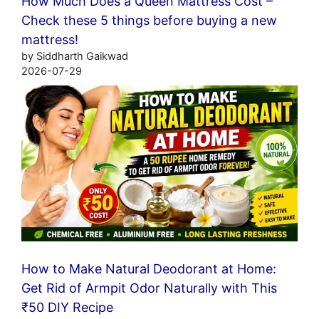
How Much Does a Queen Mattress Cost –
Check these 5 things before buying a new
mattress!
by Siddharth Gaikwad
2026-07-29
How to Make Natural Deodorant at Home:
Get Rid of Armpit Odor Naturally with This
₹50 DIY Recipe