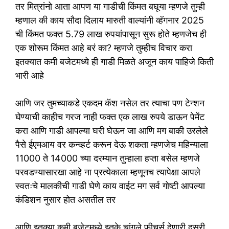
तर मित्रांनो आता आपण या गाडीची किंमत बघूया म्हणजे तुम्ही
म्हणाल की काय सौदा दिलाय मारुती वाल्यांनी व्हॅगनार 2025
ची किंमत फक्त 5.79 लाख रुपयांपासून सुरू होते म्हणजेच ही
एक शोरूम किंमत आहे बरं का? म्हणजे तुम्हीच विचार करा
इतक्यात कमी बजेटमध्ये ही गाडी मिळते अजून काय पाहिजे किती
भारी आहे
आणि जर तुमच्याकडे एकदम कॅश नसेल तर त्याचा पण टेन्शन
घेण्याची काहीच गरज नाही फक्त एक लाख रुपये डाऊन पेमेंट
करा आणि गाडी आपल्या घरी घेऊन जा आणि मग बाकी उरलेले
पैसे ईएमआय वर कन्व्हर्ट करून देऊ शकता म्हणजेच महिन्याला
11000 ते 14000 च्या दरम्यान तुम्हाला हप्ता बसेल म्हणजे
परवडण्यासारखा आहे ना प्रत्येकाला म्हणूनच त्यापेक्षा आपले
स्वतःचे मालकीची गाडी घेणे काय वाईट मग सर्व गोष्टी आपल्या
कंडिशन नुसार होत असतील तर
आणि इतक्या कमी बजेटमध्ये इतके चांगले फीचर्स देणारी दुसरी