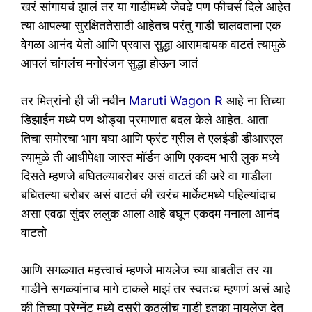
खरं सांगायचं झालं तर या गाडीमध्ये जेवढे पण फीचर्स दिले आहेत
त्या आपल्या सुरक्षिततेसाठी आहेतच परंतु गाडी चालवताना एक
वेगळा आनंद येतो आणि प्रवास सुद्धा आरामदायक वाटतं त्यामुळे
आपलं चांगलंच मनोरंजन सुद्धा होऊन जातं
तर मित्रांनो ही जी नवीन
Maruti Wagon R
आहे ना तिच्या
डिझाईन मध्ये पण थोड्या प्रमाणात बदल केले आहेत. आता
तिचा समोरचा भाग बघा आणि फ्रंट ग्रील ते एलईडी डीआरएल
त्यामुळे ती आधीपेक्षा जास्त मॉर्डन आणि एकदम भारी लुक मध्ये
दिसते म्हणजे बघितल्याबरोबर असं वाटतं की अरे वा गाडीला
बघितल्या बरोबर असं वाटतं की खरंच मार्केटमध्ये पहिल्यांदाच
असा एवढा सुंदर ललुक आला आहे बघून एकदम मनाला आनंद
वाटतो
आणि सगळ्यात महत्त्वाचं म्हणजे मायलेज च्या बाबतीत तर या
गाडीने सगळ्यांनाच मागे टाकले माझं तर स्वतःच म्हणणं असं आहे
की तिच्या प्रेग्नेंट मध्ये दुसरी कुठलीच गाडी इतका मायलेज देत