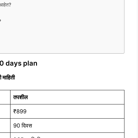
ा आहेत?
?
90 days plan
ी माहिती
तपशील
₹899
90 दिवस